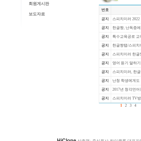
회원게시판
번호
보도자료
공지
스피치미러 202
공지
한글짱, 난독증에
공지
특수교육공로 교
공지
한글짱탭/스피치미
공지
스피치미러 한글짱
공지
영어 듣기 말하기
공지
스피치미러, 한글
공지
난청 학생에게도 
공지
2017년 청각언
공지
스피치미러 TV방
1
2
3
4
HiClone
상호명: 주식회사 하이클론 대표자명: 박