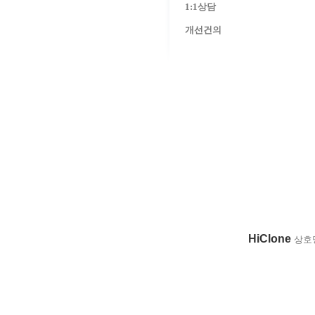
1:1상담
개선건의
HiClone
상호명