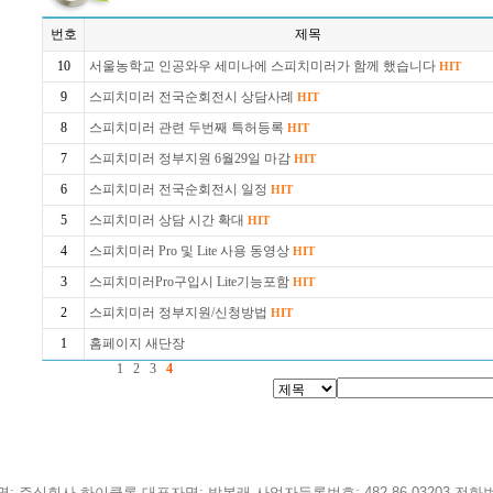
번호
제목
10
서울농학교 인공와우 세미나에 스피치미러가 함께 했습니다
HIT
9
스피치미러 전국순회전시 상담사례
HIT
8
스피치미러 관련 두번째 특허등록
HIT
7
스피치미러 정부지원 6월29일 마감
HIT
6
스피치미러 전국순회전시 일정
HIT
5
스피치미러 상담 시간 확대
HIT
4
스피치미러 Pro 및 Lite 사용 동영상
HIT
3
스피치미러Pro구입시 Lite기능포함
HIT
2
스피치미러 정부지원/신청방법
HIT
1
홈페이지 새단장
1
2
3
4
: 주식회사 하이클론 대표자명: 박봉래 사업자등록번호: 482-86-03203 전화번호: 